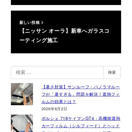
新しい投稿
【ニッサン オーラ】新車へガラスコ
ーティング施工
検
検索
索
【暑さ対策】サンルーフ・パノラマルー
フが「暑すぎる」問題を解決！遮熱フィ
ルムの効果とは？
2026年8月2日
ポルシェ 718ケイマンGT4：高機能遮熱
カーフィルム（シルフィード）とヘッド