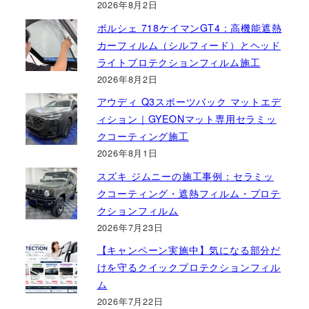
2026年8月2日
ポルシェ 718ケイマンGT4：高機能遮熱
カーフィルム（シルフィード）とヘッド
ライトプロテクションフィルム施工
2026年8月2日
アウディ Q3スポーツバック マットエデ
ィション｜GYEONマット専用セラミッ
クコーティング施工
2026年8月1日
スズキ ジムニーの施工事例：セラミッ
クコーティング・遮熱フィルム・プロテ
クションフィルム
2026年7月23日
【キャンペーン実施中】気になる部分だ
けを守るクイックプロテクションフィル
ム
2026年7月22日