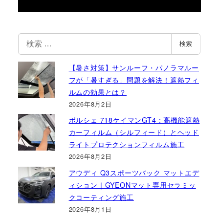
検
検索
索
【暑さ対策】サンルーフ・パノラマルー
フが「暑すぎる」問題を解決！遮熱フィ
ルムの効果とは？
2026年8月2日
ポルシェ 718ケイマンGT4：高機能遮熱
カーフィルム（シルフィード）とヘッド
ライトプロテクションフィルム施工
2026年8月2日
アウディ Q3スポーツバック マットエデ
ィション｜GYEONマット専用セラミッ
クコーティング施工
2026年8月1日