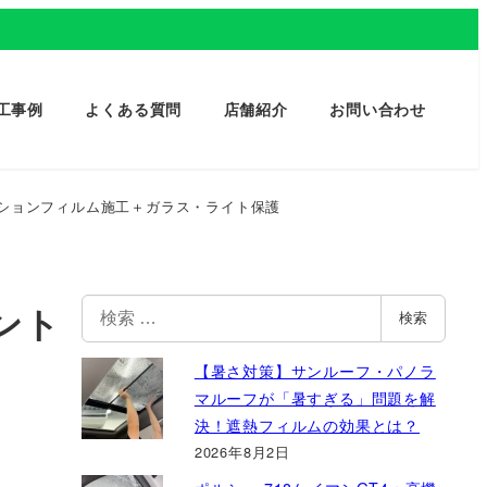
工事例
よくある質問
店舗紹介
お問い合わせ
クションフィルム施工＋ガラス・ライト保護
検
ント
検索
索
【暑さ対策】サンルーフ・パノラ
マルーフが「暑すぎる」問題を解
決！遮熱フィルムの効果とは？
2026年8月2日