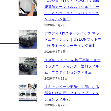
ポルシェ 718ケイマンGT4：高機
能遮熱カーフィルム（シルフィー
ド）とヘッドライトプロテクショ
ンフィルム施工
2026年8月2日
アウディ Q3スポーツバック マッ
トエディション｜GYEONマット専
用セラミックコーティング施工
2026年8月1日
スズキ ジムニーの施工事例：セラ
ミックコーティング・遮熱フィル
ム・プロテクションフィルム
2026年7月23日
【キャンペーン実施中】気になる
部分だけを守るクイックプロテク
ションフィルム
2026年7月22日