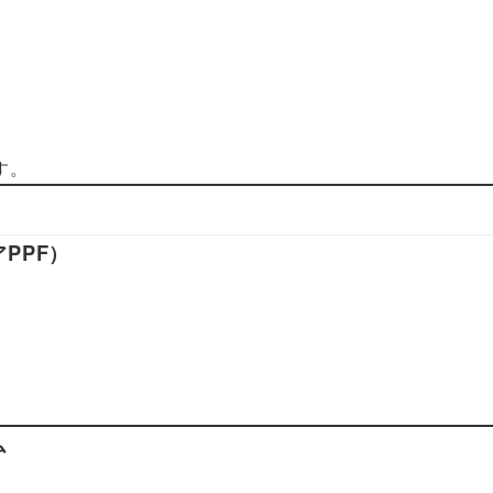
す。
PPF）
ム