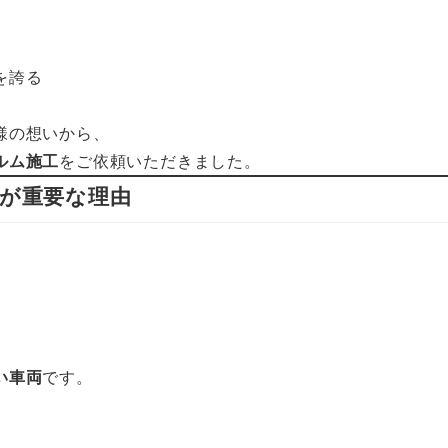
を誇る
様の想いから、
ルム施工
をご依頼いただきました。
”が重要な理由
い車両
です。