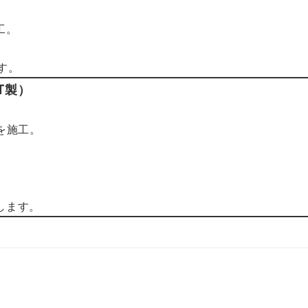
工。
す。
T製）
を施工。
します。