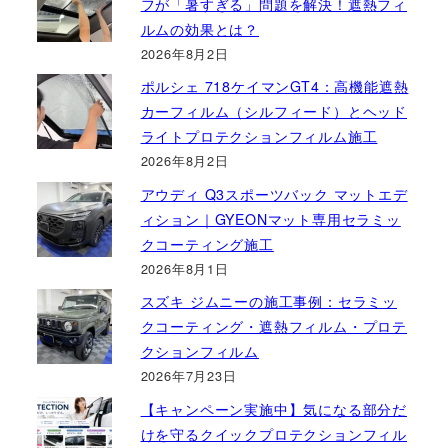
フが「暑すぎる」問題を解決！遮熱フィ
ルムの効果とは？
2026年8月2日
ポルシェ 718ケイマンGT4：高機能遮熱
カーフィルム（シルフィード）とヘッド
ライトプロテクションフィルム施工
2026年8月2日
アウディ Q3スポーツバック マットエデ
ィション｜GYEONマット専用セラミッ
クコーティング施工
2026年8月1日
スズキ ジムニーの施工事例：セラミッ
クコーティング・遮熱フィルム・プロテ
クションフィルム
2026年7月23日
【キャンペーン実施中】気になる部分だ
けを守るクイックプロテクションフィル