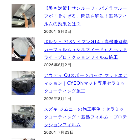
【暑さ対策】サンルーフ・パノラマルー
フが「暑すぎる」問題を解決！遮熱フィ
ルムの効果とは？
2026年8月2日
ポルシェ 718ケイマンGT4：高機能遮熱
カーフィルム（シルフィード）とヘッド
ライトプロテクションフィルム施工
2026年8月2日
アウディ Q3スポーツバック マットエデ
ィション｜GYEONマット専用セラミッ
クコーティング施工
2026年8月1日
スズキ ジムニーの施工事例：セラミッ
クコーティング・遮熱フィルム・プロテ
クションフィルム
2026年7月23日