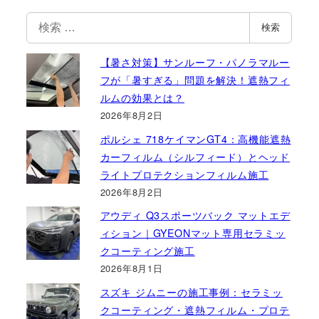
検
検索
索
【暑さ対策】サンルーフ・パノラマルー
フが「暑すぎる」問題を解決！遮熱フィ
ルムの効果とは？
2026年8月2日
ポルシェ 718ケイマンGT4：高機能遮熱
カーフィルム（シルフィード）とヘッド
ライトプロテクションフィルム施工
2026年8月2日
アウディ Q3スポーツバック マットエデ
ィション｜GYEONマット専用セラミッ
クコーティング施工
2026年8月1日
スズキ ジムニーの施工事例：セラミッ
クコーティング・遮熱フィルム・プロテ