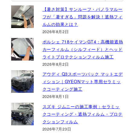
【暑さ対策】サンルーフ・パノラマルー
フが「暑すぎる」問題を解決！遮熱フィ
ルムの効果とは？
2026年8月2日
ポルシェ 718ケイマンGT4：高機能遮熱
カーフィルム（シルフィード）とヘッド
ライトプロテクションフィルム施工
2026年8月2日
アウディ Q3スポーツバック マットエデ
ィション｜GYEONマット専用セラミッ
クコーティング施工
2026年8月1日
スズキ ジムニーの施工事例：セラミッ
クコーティング・遮熱フィルム・プロテ
クションフィルム
2026年7月23日