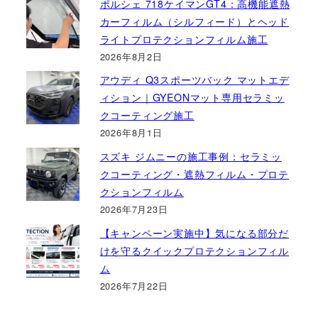
ポルシェ 718ケイマンGT4：高機能遮熱
カーフィルム（シルフィード）とヘッド
ライトプロテクションフィルム施工
2026年8月2日
アウディ Q3スポーツバック マットエデ
ィション｜GYEONマット専用セラミッ
クコーティング施工
2026年8月1日
スズキ ジムニーの施工事例：セラミッ
クコーティング・遮熱フィルム・プロテ
クションフィルム
2026年7月23日
【キャンペーン実施中】気になる部分だ
けを守るクイックプロテクションフィル
ム
2026年7月22日