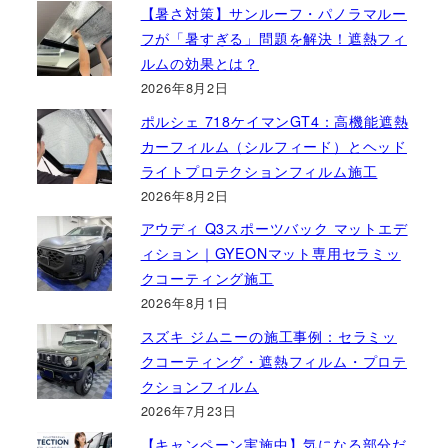
【暑さ対策】サンルーフ・パノラマルー
フが「暑すぎる」問題を解決！遮熱フィ
ルムの効果とは？
2026年8月2日
ポルシェ 718ケイマンGT4：高機能遮熱
カーフィルム（シルフィード）とヘッド
ライトプロテクションフィルム施工
2026年8月2日
アウディ Q3スポーツバック マットエデ
ィション｜GYEONマット専用セラミッ
クコーティング施工
2026年8月1日
スズキ ジムニーの施工事例：セラミッ
クコーティング・遮熱フィルム・プロテ
クションフィルム
2026年7月23日
【キャンペーン実施中】気になる部分だ