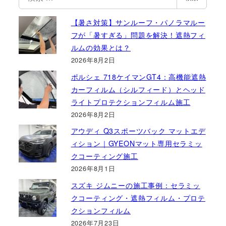
索
【暑さ対策】サンルーフ・パノラマルー
フが「暑すぎる」問題を解決！遮熱フィ
ルムの効果とは？
2026年8月2日
ポルシェ 718ケイマンGT4：高機能遮熱
カーフィルム（シルフィード）とヘッド
ライトプロテクションフィルム施工
2026年8月2日
アウディ Q3スポーツバック マットエデ
ィション｜GYEONマット専用セラミッ
クコーティング施工
2026年8月1日
スズキ ジムニーの施工事例：セラミッ
クコーティング・遮熱フィルム・プロテ
クションフィルム
2026年7月23日