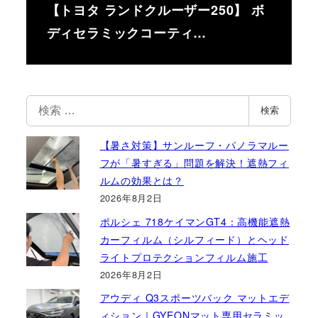
【トヨタ ランドクルーザー250】 ボ
ディセラミックコーティ…
検
検索
索
【暑さ対策】サンルーフ・パノラマルー
フが「暑すぎる」問題を解決！遮熱フィ
ルムの効果とは？
2026年8月2日
ポルシェ 718ケイマンGT4：高機能遮熱
カーフィルム（シルフィード）とヘッド
ライトプロテクションフィルム施工
2026年8月2日
アウディ Q3スポーツバック マットエデ
ィション｜GYEONマット専用セラミッ