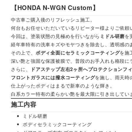
【HONDA N-WGN Custom】
中古車ご購入後のリフレッシュ施工。
何台もお任せいただいているリピーター様よりご依頼
今回は、塗装状態の見極めを行いながら
ミドル研磨
を
経年車特有の洗車キズやモヤつきを除去し、透明感の
その上で、
ボディ全面にセラミックコーティング
を施
深い艶と強固な保護被膜で、普段のお手入れも格段に
さらに、
ドアステップ左右2ヶ所へプロテクションフ
フロントガラスには撥水コーティング
を施し、雨天時
仕上がったボディはまるで新車のような輝き。
白系カラー特有の柔らかい艶を最大限に引き出してい
施工内容
ミドル研磨
ボディセラミックコーティング