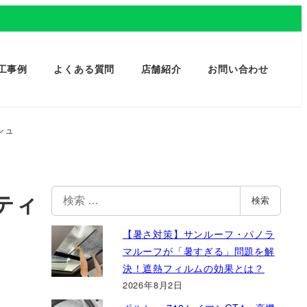
工事例
よくある質問
店舗紹介
お問い合わせ
シュ
検
ーティ
検索
索
【暑さ対策】サンルーフ・パノラ
マルーフが「暑すぎる」問題を解
決！遮熱フィルムの効果とは？
2026年8月2日