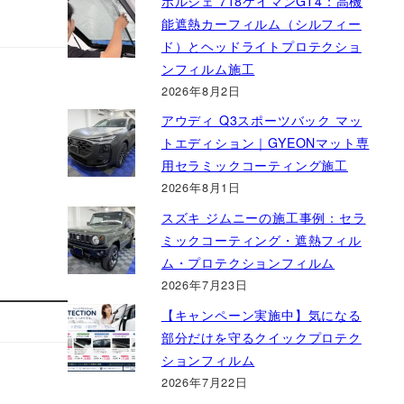
ポルシェ 718ケイマンGT4：高機
能遮熱カーフィルム（シルフィー
ド）とヘッドライトプロテクショ
ンフィルム施工
2026年8月2日
アウディ Q3スポーツバック マッ
トエディション｜GYEONマット専
用セラミックコーティング施工
2026年8月1日
スズキ ジムニーの施工事例：セラ
ミックコーティング・遮熱フィル
ム・プロテクションフィルム
2026年7月23日
【キャンペーン実施中】気になる
部分だけを守るクイックプロテク
ションフィルム
2026年7月22日