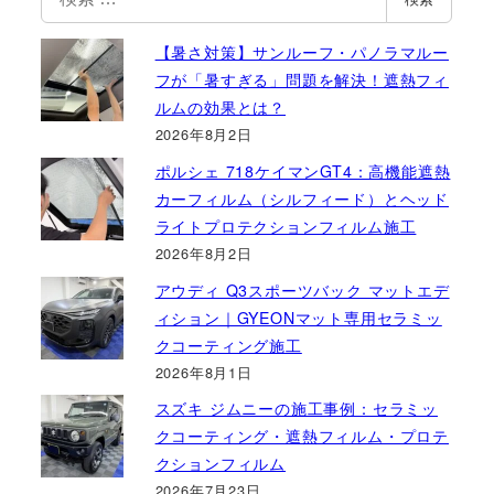
索
【暑さ対策】サンルーフ・パノラマルー
フが「暑すぎる」問題を解決！遮熱フィ
ルムの効果とは？
2026年8月2日
ポルシェ 718ケイマンGT4：高機能遮熱
カーフィルム（シルフィード）とヘッド
ライトプロテクションフィルム施工
2026年8月2日
アウディ Q3スポーツバック マットエデ
ィション｜GYEONマット専用セラミッ
クコーティング施工
2026年8月1日
スズキ ジムニーの施工事例：セラミッ
クコーティング・遮熱フィルム・プロテ
クションフィルム
2026年7月23日