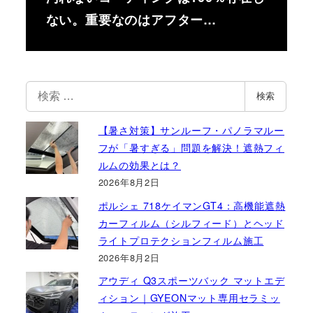
ない。重要なのはアフター…
検
検索
索
【暑さ対策】サンルーフ・パノラマルー
フが「暑すぎる」問題を解決！遮熱フィ
ルムの効果とは？
2026年8月2日
ポルシェ 718ケイマンGT4：高機能遮熱
カーフィルム（シルフィード）とヘッド
ライトプロテクションフィルム施工
2026年8月2日
アウディ Q3スポーツバック マットエデ
ィション｜GYEONマット専用セラミッ