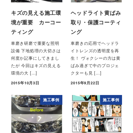
キズの見える施工環
ヘッドライト黄ばみ
境が重要 カーコー
取り・保護コーティ
ティング
ング
車磨き研磨で重要な照明
車磨きの応用でヘッドラ
設備 下地処理の大切さは
イトレンズの透明度を再
何度か記事にしてきまし
生！ ヴォクシーの方は黄
たが 今回はキズの見える
ばみ過ぎて中のプロジェ
環境の大 […]
クターも見 […]
2015年10月3日
2015年9月22日
投稿日
投稿日
施工事例
施工事例