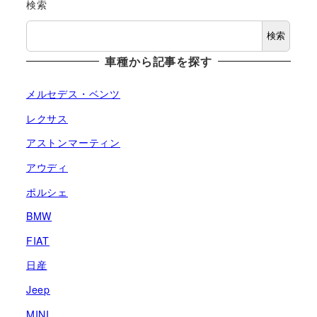
の
検索
ペ
検索
車種から記事を探す
ー
ジ
メルセデス・ベンツ
レクサス
送
アストンマーティン
り
アウディ
ポルシェ
BMW
FIAT
日産
Jeep
MINI