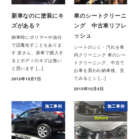
新車なのに塗装にキ
車のシートクリーニ
ズがある？
ング 中古車リフレ
ッシュ
納車時にポリマーや油分
で誤魔化すこともありま
シートのシミ・汚れを車
す 皆さん、新車で購入す
内クリーニング 車のシー
るとボディのキズは無い
トクリーニング、中古で
と思います […]
お車を買われ納車後、見
てみるとシ […]
2015年10月7日
投稿日
2015年10月4日
投稿日
施工事例
施工事例