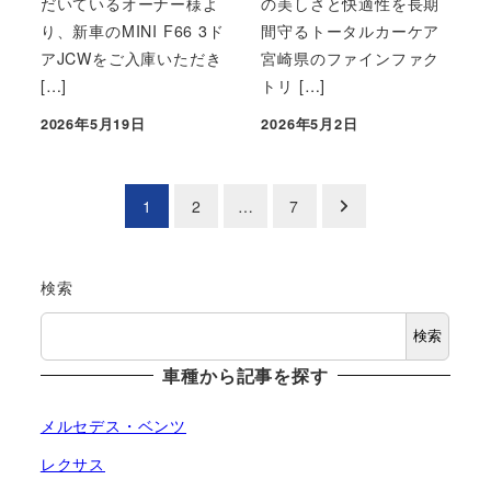
だいているオーナー様よ
の美しさと快適性を長期
り、新車のMINI F66 3ド
間守るトータルカーケア
アJCWをご入庫いただき
宮崎県のファインファク
[…]
トリ […]
2026年5月19日
2026年5月2日
投稿日
投稿日
投
1
2
…
7
稿
の
検索
ペ
検索
車種から記事を探す
ー
ジ
メルセデス・ベンツ
レクサス
送