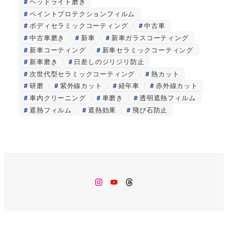
ヘッドライト磨き
ペイントプロテクションフィルム
ボディセラミックコーティング
中古車
中古車磨き
新車
新車ガラスコーティング
新車コーティング
新車セラミックコーティング
新車磨き
日差しのジリジリ防止
次世代型セラミックコーティング
熱カット
研磨
紫外線カット
経年車
赤外線カット
車内クリーニング
車磨き
透明遮熱フィルム
遮熱フィルム
遮熱効果
飛び石防止
Instagram
Youtube
Threads