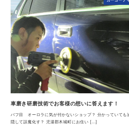
カーコーテ
車磨き研磨技術でお客様の想いに答えます！
バフ目 オーロラに気が付かないショップ？ 分かっていても
隠して誤魔化す？ 児湯郡木城町にお住い […]