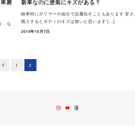
 車磨
新車なのに塗装にキズがある？
納車時にポリマーや油分で誤魔化すこともあります 皆さ
購入するとボディのキズは無いと思います […]
り、な
2015年10月7日
投稿日
1
2
Instagram
Youtube
Threads