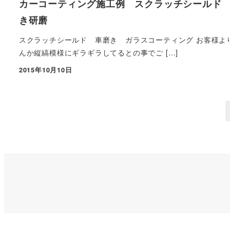
カーコーティング施工例 スクラッチシールド
き研磨
スクラッチシールド 車磨き ガラスコーティング お客様よ
んか縦縞模様にギラギラしてるとの事でご […]
2015年10月10日
投稿日
投
稿
の
ペ
ー
ジ