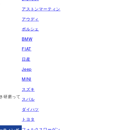
アストンマーティン
アウディ
ポルシェ
BMW
FIAT
日産
Jeep
MINI
スズキ
き研磨って
スバル
ダイハツ
トヨタ
フォルクスワーゲン