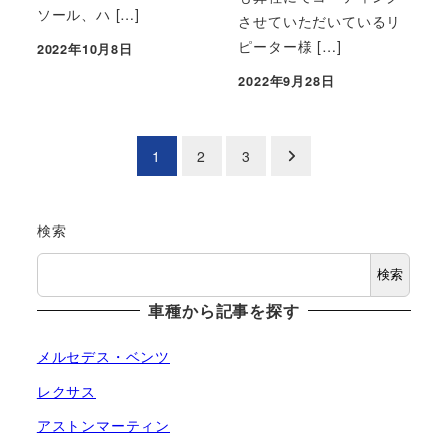
ソール、ハ […]
させていただいているリ
ピーター様 […]
2022年10月8日
投稿日
2022年9月28日
投稿日
投
1
2
3
稿
の
検索
ペ
検索
車種から記事を探す
ー
ジ
メルセデス・ベンツ
レクサス
送
アストンマーティン
り