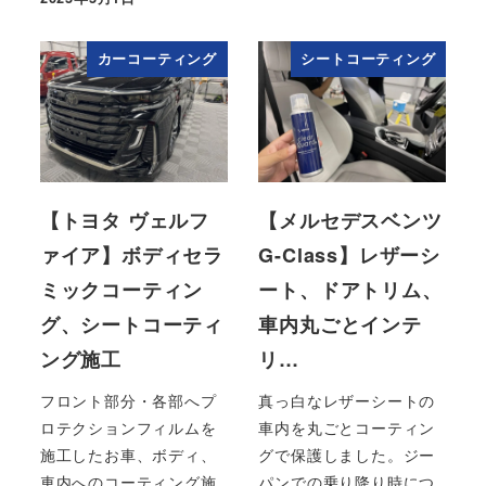
投稿日
カーコーティング
シートコーティング
【トヨタ ヴェルフ
【メルセデスベンツ
ァイア】ボディセラ
G-Class】レザーシ
ミックコーティン
ート、ドアトリム、
グ、シートコーティ
車内丸ごとインテ
ング施工
リ…
フロント部分・各部へプ
真っ白なレザーシートの
ロテクションフィルムを
車内を丸ごとコーティン
施工したお車、ボディ、
グで保護しました。ジー
車内へのコーティング施
パンでの乗り降り時につ