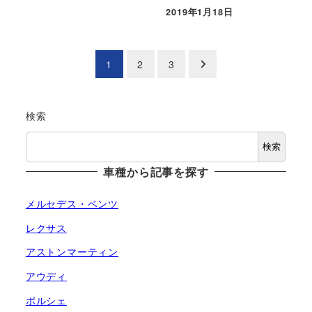
2019年1月18日
投稿日
投
1
2
3
稿
の
検索
ペ
検索
車種から記事を探す
ー
ジ
メルセデス・ベンツ
レクサス
送
アストンマーティン
り
アウディ
ポルシェ