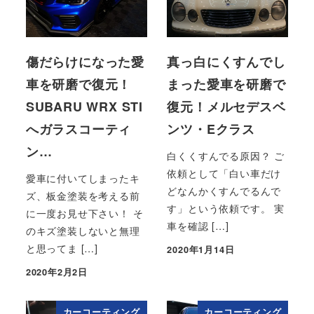
傷だらけになった愛
真っ白にくすんでし
車を研磨で復元！
まった愛車を研磨で
SUBARU WRX STI
復元！メルセデスベ
へガラスコーティ
ンツ・Eクラス
ン…
白くくすんでる原因？ ご
依頼として「白い車だけ
愛車に付いてしまったキ
どなんかくすんでるんで
ズ、板金塗装を考える前
す」という依頼です。 実
に一度お見せ下さい！ そ
車を確認 […]
のキズ塗装しないと無理
と思ってま […]
2020年1月14日
投稿日
2020年2月2日
投稿日
カーコーティング
カーコーティング