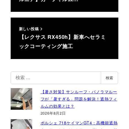
新しい投稿
【レクサス RX450h】新車へセラミ
ックコーティング施工
検
検索
索
【暑さ対策】サンルーフ・パノラマルー
フが「暑すぎる」問題を解決！遮熱フィ
ルムの効果とは？
2026年8月2日
ポルシェ 718ケイマンGT4：高機能遮熱