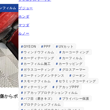
プジョー
ンフィルム
ホンダ
マツダ
ルノー
GYEON
PPF
UVカット
ウィンドウフィルム
カーコーティング
カーディテーリング
カーフィルム
カーフィルム施工
カーラッピング
ガラスコーティング
グロスアーマー
コーティングメンテナンス
ジーオン
スモークフィルム
セラミックコーティング
ディテーリング
ドアカップPPF
ドアカッププロテクションフィルム
で傷からボ
バフ目（磨きキズ）
プライバシー保護
プロテクションフィルム
ヘッドライトプロテクションフィルム