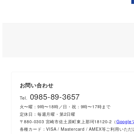
稿
の
ペ
ー
ジ
送
お問い合わせ
り
0985-89-3657
Tel.
火〜曜：9時〜18時／日・祝：9時〜17時まで
定休日：毎週月曜・第2日曜
〒880-0303 宮崎市佐土原町東上那珂18120-2（
Googl
各種カード：VISA / Mastercard / AMEX等ご利用い