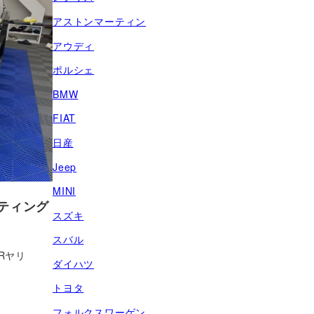
アストンマーティン
アウディ
ポルシェ
BMW
FIAT
日産
Jeep
MINI
ティング
スズキ
スバル
Rヤリ
ダイハツ
トヨタ
フォルクスワーゲン