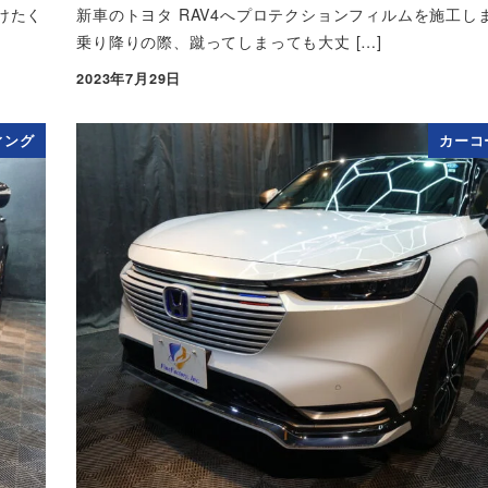
けたく
新車のトヨタ RAV4へプロテクションフィルムを施工し
乗り降りの際、蹴ってしまっても大丈 […]
2023年7月29日
投稿日
ィング
カーコ