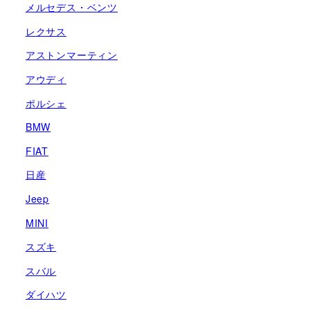
ジ
メルセデス・ベンツ
レクサス
送
アストンマーティン
り
アウディ
ポルシェ
BMW
FIAT
日産
Jeep
MINI
スズキ
スバル
ダイハツ