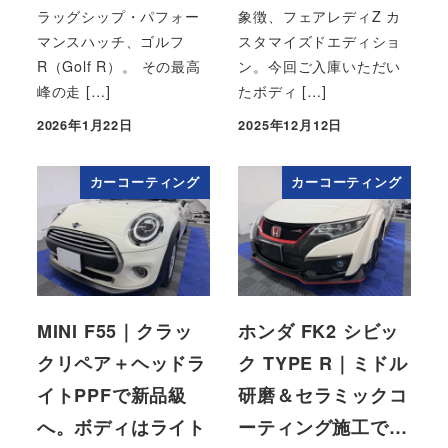
ラッグシップ・パフォー
象徴、フェアレディZ カ
マンスハッチ、ゴルフ
スタマイズドエディショ
R（Golf R）。 その最高
ン。今回ご入庫いただい
峰の走 […]
たボディ […]
2026年1月22日
2025年12月12日
投稿日
投稿日
カーコーティング
カーコーティング
MINI F55｜クラッ
ホンダ FK2 シビッ
クリペア＋ヘッドラ
ク TYPE R｜ミドル
イトPPFで新品級
研磨＆セラミックコ
へ。ボディはライト
ーティング施工で…