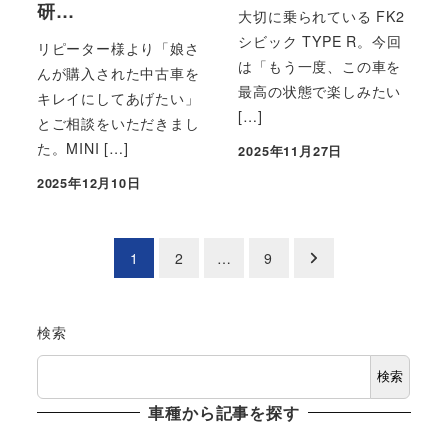
研…
大切に乗られている FK2
シビック TYPE R。今回
リピーター様より「娘さ
は「もう一度、この車を
んが購入された中古車を
最高の状態で楽しみたい
キレイにしてあげたい」
[…]
とご相談をいただきまし
た。MINI […]
2025年11月27日
投稿日
2025年12月10日
投稿日
投
1
2
…
9
稿
の
検索
ペ
検索
車種から記事を探す
ー