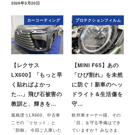
2026年5月20日
投稿日
カーコーティング
プロテクションフィルム
【レクサス
【MINI F65】あの
LX600】「もっと早
「ひび割れ」を未然
く貼ればよかっ
に防ぐ！新車のヘッ
た…」飛び石被害の
ドライト＆生活傷を
教訓と、輝きを…
守…
風格漂うLX600、中古車
欧州車オーナー様、その
こその「リセット」と
「目」を守る準備はでき
「防御」 今回ご入庫いた
ていますか？ みなさま、