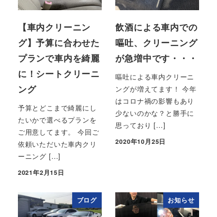
【車内クリーニン
飲酒による車内での
グ】予算に合わせた
嘔吐、クリーニング
プランで車内を綺麗
が急増中です・・・
に！シートクリーニ
嘔吐による車内クリーニ
ング
ングが増えてます！ 今年
はコロナ禍の影響もあり
予算とどこまで綺麗にし
少ないのかな？と勝手に
たいかで選べるプランを
思っており […]
ご用意してます。 今回ご
2020年10月25日
依頼いただいた車内クリ
投稿日
ーニング […]
2021年2月15日
投稿日
ブログ
お知らせ