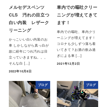
メルセデスベンツ
車内での嘔吐クリー
CLS 汚れの目立つ
ニングが増えてきて
白い内装 レザーク
ます！
リーニング
車内での嘔吐、車内クリ
ーニングが増えてます！
かっこいい白い内装のお
コロナも少しずつ落ち着
車 しかしながら真っ白が
いてきて？お酒の飲み過
故に経年につれ汚れは目
ぎによる車 […]
立っていきますね。。。
そんな白 […]
2021年12月2日
投稿日
2022年10月8日
投稿日
ブログ
ブログ