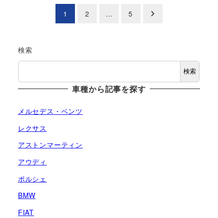
投
1
2
…
5
稿
の
検索
ペ
検索
車種から記事を探す
ー
ジ
メルセデス・ベンツ
レクサス
送
アストンマーティン
り
アウディ
ポルシェ
BMW
FIAT