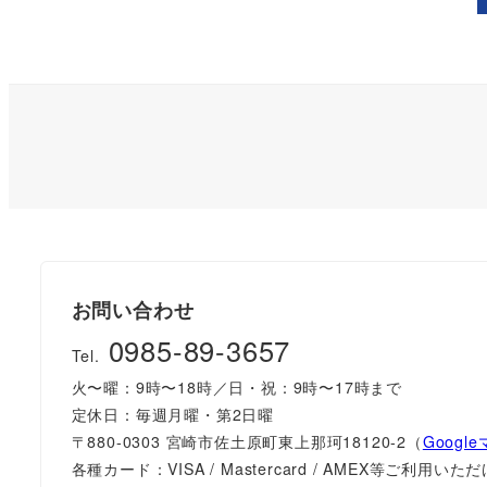
稿
の
ペ
ー
ジ
送
お問い合わせ
り
0985-89-3657
Tel.
火〜曜：9時〜18時／日・祝：9時〜17時まで
定休日：毎週月曜・第2日曜
〒880-0303 宮崎市佐土原町東上那珂18120-2（
Googl
各種カード：VISA / Mastercard / AMEX等ご利用い