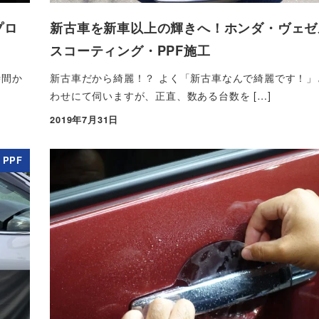
プロ
新古車を新車以上の輝きへ！ホンダ・ヴェゼ
スコーティング・PPF施工
時間か
新古車だから綺麗！？ よく「新古車なんで綺麗です！」
わせにて伺いますが、正直、数ある台数を […]
2019年7月31日
投稿日
PPF