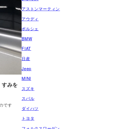
アストンマーティン
アウディ
ポルシェ
BMW
FIAT
日産
Jeep
MINI
くすみを
スズキ
スバル
のです
ダイハツ
トヨタ
フォルクスワーゲン